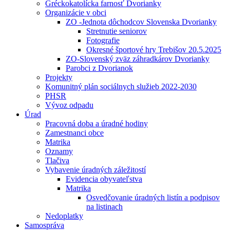
Gréckokatolícka farnosť Dvorianky
Organizácie v obci
ZO -Jednota dôchodcov Slovenska Dvorianky
Stretnutie seniorov
Fotografie
Okresné športové hry Trebišov 20.5.2025
ZO-Slovenský zväz záhradkárov Dvorianky
Parobci z Dvorianok
Projekty
Komunitný plán sociálnych služieb 2022-2030
PHSR
Vývoz odpadu
Úrad
Pracovná doba a úradné hodiny
Zamestnanci obce
Matrika
Oznamy
Tlačiva
Vybavenie úradných záležitostí
Evidencia obyvateľstva
Matrika
Osvedčovanie úradných listín a podpisov
na listinach
Nedoplatky
Samospráva