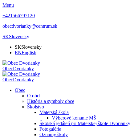
Menu
+421566797120
obecdvorianky@centrum.sk
SK
Slovensky
SK
Slovensky
EN
English
Obec
Dvorianky
Obec
Dvorianky
Obec
O obci
História a symboly obce
Školstvo
Materská škola
Výberové konanie MŠ
Školská jedáleň pri Materskej škole Dvorianky
Fotogaléria
Oznamy školy