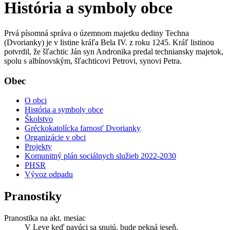
História a symboly obce
Prvá písomná správa o územnom majetku dediny Techna
(Dvorianky) je v listine kráľa Bela IV. z roku 1245. Kráľ listinou
potvrdil, že šľachtic Ján syn Andronika predal techniansky majetok,
spolu s albínovským, šľachticovi Petrovi, synovi Petra.
Obec
O obci
História a symboly obce
Školstvo
Gréckokatolícka farnosť Dvorianky
Organizácie v obci
Projekty
Komunitný plán sociálnych služieb 2022-2030
PHSR
Vývoz odpadu
Pranostiky
Pranostika na akt. mesiac
V Leve keď pavúci sa snujú, bude pekná jeseň.