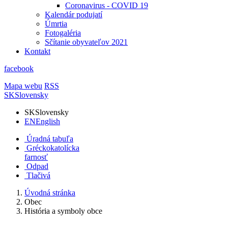
Coronavirus - COVID 19
Kalendár podujatí
Úmrtia
Fotogaléria
Sčítanie obyvateľov 2021
Kontakt
facebook
Mapa webu
RSS
SK
Slovensky
SK
Slovensky
EN
English
Úradná tabuľa
Gréckokatolícka
farnosť
Odpad
Tlačivá
Úvodná stránka
Obec
História a symboly obce