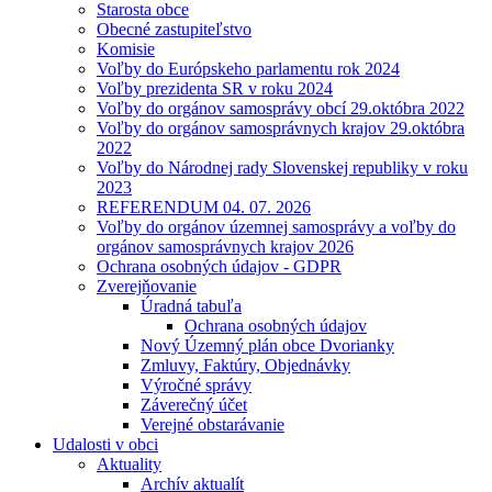
Starosta obce
Obecné zastupiteľstvo
Komisie
Voľby do Európskeho parlamentu rok 2024
Voľby prezidenta SR v roku 2024
Voľby do orgánov samosprávy obcí 29.októbra 2022
Voľby do orgánov samosprávnych krajov 29.októbra
2022
Voľby do Národnej rady Slovenskej republiky v roku
2023
REFERENDUM 04. 07. 2026
Voľby do orgánov územnej samosprávy a voľby do
orgánov samosprávnych krajov 2026
Ochrana osobných údajov - GDPR
Zverejňovanie
Úradná tabuľa
Ochrana osobných údajov
Nový Územný plán obce Dvorianky
Zmluvy, Faktúry, Objednávky
Výročné správy
Záverečný účet
Verejné obstarávanie
Udalosti v obci
Aktuality
Archív aktualít