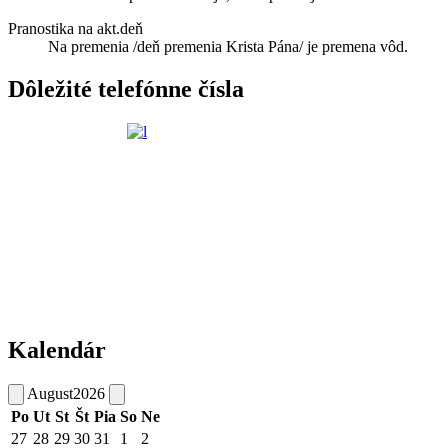
Pranostika na akt.deň
Na premenia /deň premenia Krista Pána/ je premena vôd.
Dôležité telefónne čísla
Kalendár
August
2026
Po
Ut
St
Št
Pia
So
Ne
27
28
29
30
31
1
2