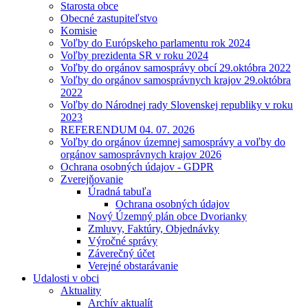
Starosta obce
Obecné zastupiteľstvo
Komisie
Voľby do Európskeho parlamentu rok 2024
Voľby prezidenta SR v roku 2024
Voľby do orgánov samosprávy obcí 29.októbra 2022
Voľby do orgánov samosprávnych krajov 29.októbra
2022
Voľby do Národnej rady Slovenskej republiky v roku
2023
REFERENDUM 04. 07. 2026
Voľby do orgánov územnej samosprávy a voľby do
orgánov samosprávnych krajov 2026
Ochrana osobných údajov - GDPR
Zverejňovanie
Úradná tabuľa
Ochrana osobných údajov
Nový Územný plán obce Dvorianky
Zmluvy, Faktúry, Objednávky
Výročné správy
Záverečný účet
Verejné obstarávanie
Udalosti v obci
Aktuality
Archív aktualít