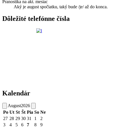
Pranostika na akt. mesiac
Aký je august spočiatku, taký bude /je/ až do konca.
Dôležité telefónne čísla
Kalendár
August
2026
Po
Ut
St
Št
Pia
So
Ne
27
28
29
30
31
1
2
3
4
5
6
7
8
9