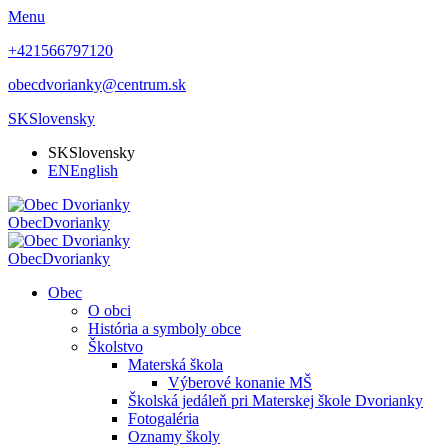
Menu
+421566797120
obecdvorianky@centrum.sk
SK
Slovensky
SK
Slovensky
EN
English
Obec
Dvorianky
Obec
Dvorianky
Obec
O obci
História a symboly obce
Školstvo
Materská škola
Výberové konanie MŠ
Školská jedáleň pri Materskej škole Dvorianky
Fotogaléria
Oznamy školy