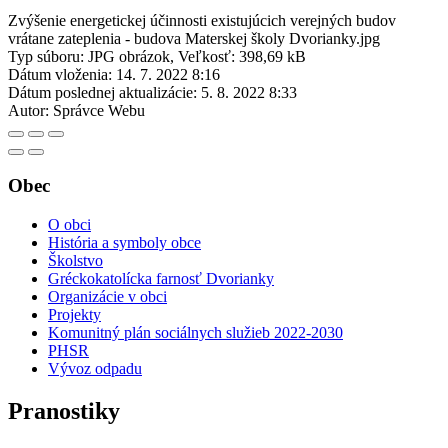
Zvýšenie energetickej účinnosti existujúcich verejných budov
vrátane zateplenia - budova Materskej školy Dvorianky.jpg
Typ súboru: JPG obrázok, Veľkosť: 398,69 kB
Dátum vloženia:
14. 7. 2022 8:16
Dátum poslednej aktualizácie:
5. 8. 2022 8:33
Autor:
Správce Webu
Obec
O obci
História a symboly obce
Školstvo
Gréckokatolícka farnosť Dvorianky
Organizácie v obci
Projekty
Komunitný plán sociálnych služieb 2022-2030
PHSR
Vývoz odpadu
Pranostiky