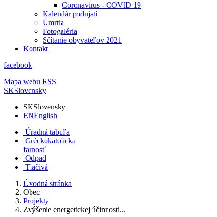
Coronavirus - COVID 19
Kalendár podujatí
Úmrtia
Fotogaléria
Sčítanie obyvateľov 2021
Kontakt
facebook
Mapa webu
RSS
SK
Slovensky
SK
Slovensky
EN
English
Úradná tabuľa
Gréckokatolícka
farnosť
Odpad
Tlačivá
Úvodná stránka
Obec
Projekty
Zvýšenie energetickej účinnosti...