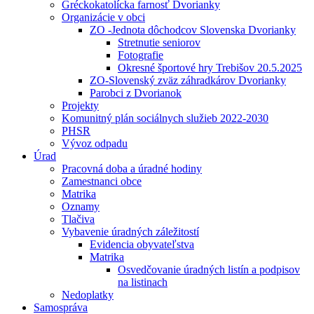
Gréckokatolícka farnosť Dvorianky
Organizácie v obci
ZO -Jednota dôchodcov Slovenska Dvorianky
Stretnutie seniorov
Fotografie
Okresné športové hry Trebišov 20.5.2025
ZO-Slovenský zväz záhradkárov Dvorianky
Parobci z Dvorianok
Projekty
Komunitný plán sociálnych služieb 2022-2030
PHSR
Vývoz odpadu
Úrad
Pracovná doba a úradné hodiny
Zamestnanci obce
Matrika
Oznamy
Tlačiva
Vybavenie úradných záležitostí
Evidencia obyvateľstva
Matrika
Osvedčovanie úradných listín a podpisov
na listinach
Nedoplatky
Samospráva