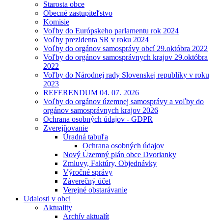
Starosta obce
Obecné zastupiteľstvo
Komisie
Voľby do Európskeho parlamentu rok 2024
Voľby prezidenta SR v roku 2024
Voľby do orgánov samosprávy obcí 29.októbra 2022
Voľby do orgánov samosprávnych krajov 29.októbra
2022
Voľby do Národnej rady Slovenskej republiky v roku
2023
REFERENDUM 04. 07. 2026
Voľby do orgánov územnej samosprávy a voľby do
orgánov samosprávnych krajov 2026
Ochrana osobných údajov - GDPR
Zverejňovanie
Úradná tabuľa
Ochrana osobných údajov
Nový Územný plán obce Dvorianky
Zmluvy, Faktúry, Objednávky
Výročné správy
Záverečný účet
Verejné obstarávanie
Udalosti v obci
Aktuality
Archív aktualít