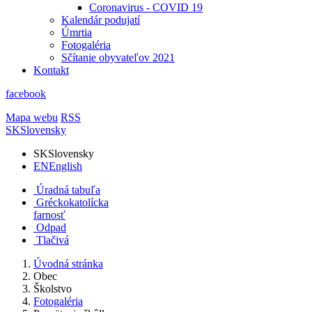
Coronavirus - COVID 19
Kalendár podujatí
Úmrtia
Fotogaléria
Sčítanie obyvateľov 2021
Kontakt
facebook
Mapa webu
RSS
SK
Slovensky
SK
Slovensky
EN
English
Úradná tabuľa
Gréckokatolícka
farnosť
Odpad
Tlačivá
Úvodná stránka
Obec
Školstvo
Fotogaléria