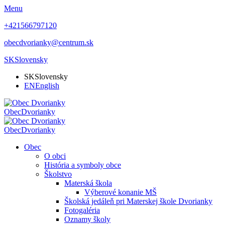
Menu
+421566797120
obecdvorianky@centrum.sk
SK
Slovensky
SK
Slovensky
EN
English
Obec
Dvorianky
Obec
Dvorianky
Obec
O obci
História a symboly obce
Školstvo
Materská škola
Výberové konanie MŠ
Školská jedáleň pri Materskej škole Dvorianky
Fotogaléria
Oznamy školy