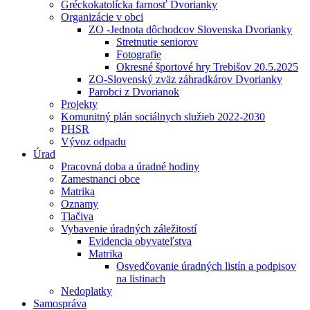
Gréckokatolícka farnosť Dvorianky
Organizácie v obci
ZO -Jednota dôchodcov Slovenska Dvorianky
Stretnutie seniorov
Fotografie
Okresné športové hry Trebišov 20.5.2025
ZO-Slovenský zväz záhradkárov Dvorianky
Parobci z Dvorianok
Projekty
Komunitný plán sociálnych služieb 2022-2030
PHSR
Vývoz odpadu
Úrad
Pracovná doba a úradné hodiny
Zamestnanci obce
Matrika
Oznamy
Tlačiva
Vybavenie úradných záležitostí
Evidencia obyvateľstva
Matrika
Osvedčovanie úradných listín a podpisov
na listinach
Nedoplatky
Samospráva