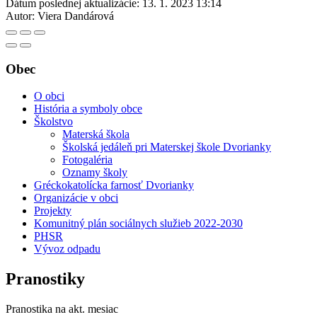
Dátum poslednej aktualizácie:
13. 1. 2023 13:14
Autor:
Viera Dandárová
Obec
O obci
História a symboly obce
Školstvo
Materská škola
Školská jedáleň pri Materskej škole Dvorianky
Fotogaléria
Oznamy školy
Gréckokatolícka farnosť Dvorianky
Organizácie v obci
Projekty
Komunitný plán sociálnych služieb 2022-2030
PHSR
Vývoz odpadu
Pranostiky
Pranostika na akt. mesiac