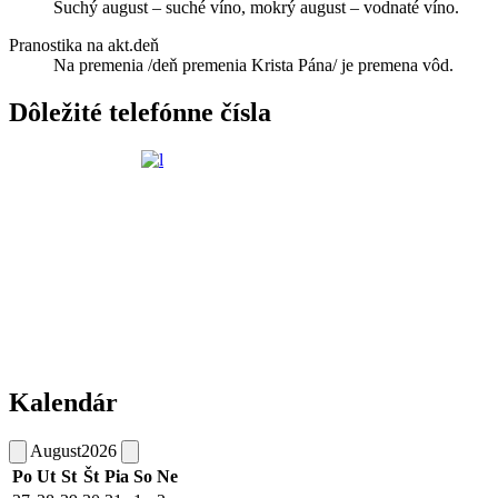
Suchý august – suché víno, mokrý august – vodnaté víno.
Pranostika na akt.deň
Na premenia /deň premenia Krista Pána/ je premena vôd.
Dôležité telefónne čísla
Kalendár
August
2026
Po
Ut
St
Št
Pia
So
Ne