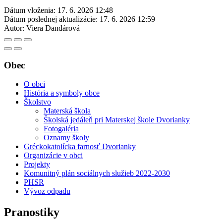
Dátum vloženia:
17. 6. 2026 12:48
Dátum poslednej aktualizácie:
17. 6. 2026 12:59
Autor:
Viera Dandárová
Obec
O obci
História a symboly obce
Školstvo
Materská škola
Školská jedáleň pri Materskej škole Dvorianky
Fotogaléria
Oznamy školy
Gréckokatolícka farnosť Dvorianky
Organizácie v obci
Projekty
Komunitný plán sociálnych služieb 2022-2030
PHSR
Vývoz odpadu
Pranostiky