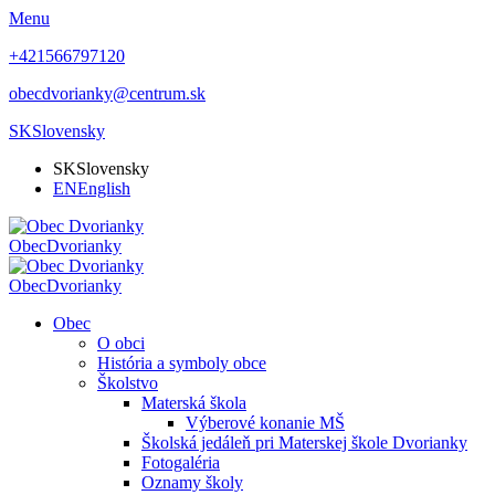
Menu
+421566797120
obecdvorianky@centrum.sk
SK
Slovensky
SK
Slovensky
EN
English
Obec
Dvorianky
Obec
Dvorianky
Obec
O obci
História a symboly obce
Školstvo
Materská škola
Výberové konanie MŠ
Školská jedáleň pri Materskej škole Dvorianky
Fotogaléria
Oznamy školy