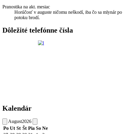
Pranostika na akt. mesiac
Horúčosť v auguste ničomu neškodí, iba čo sa mlynár po
potoku brodí.
Dôležité telefónne čísla
Kalendár
August
2026
Po
Ut
St
Št
Pia
So
Ne