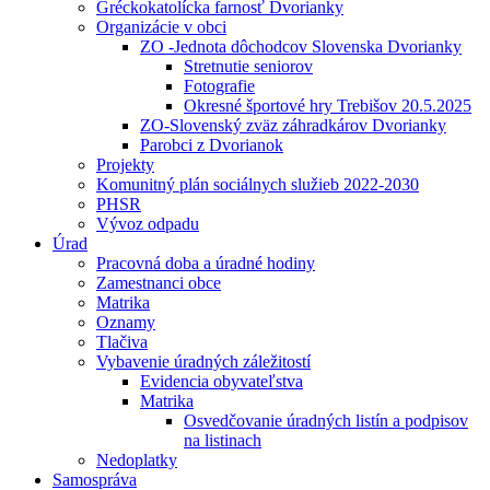
Gréckokatolícka farnosť Dvorianky
Organizácie v obci
ZO -Jednota dôchodcov Slovenska Dvorianky
Stretnutie seniorov
Fotografie
Okresné športové hry Trebišov 20.5.2025
ZO-Slovenský zväz záhradkárov Dvorianky
Parobci z Dvorianok
Projekty
Komunitný plán sociálnych služieb 2022-2030
PHSR
Vývoz odpadu
Úrad
Pracovná doba a úradné hodiny
Zamestnanci obce
Matrika
Oznamy
Tlačiva
Vybavenie úradných záležitostí
Evidencia obyvateľstva
Matrika
Osvedčovanie úradných listín a podpisov
na listinach
Nedoplatky
Samospráva