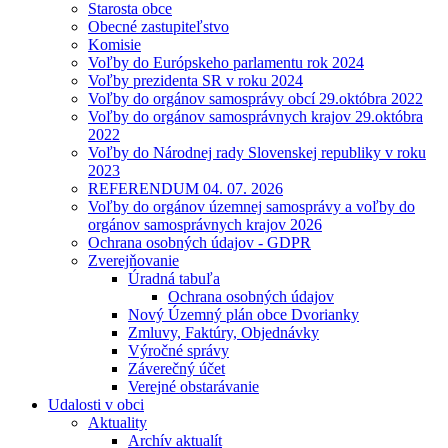
Starosta obce
Obecné zastupiteľstvo
Komisie
Voľby do Európskeho parlamentu rok 2024
Voľby prezidenta SR v roku 2024
Voľby do orgánov samosprávy obcí 29.októbra 2022
Voľby do orgánov samosprávnych krajov 29.októbra
2022
Voľby do Národnej rady Slovenskej republiky v roku
2023
REFERENDUM 04. 07. 2026
Voľby do orgánov územnej samosprávy a voľby do
orgánov samosprávnych krajov 2026
Ochrana osobných údajov - GDPR
Zverejňovanie
Úradná tabuľa
Ochrana osobných údajov
Nový Územný plán obce Dvorianky
Zmluvy, Faktúry, Objednávky
Výročné správy
Záverečný účet
Verejné obstarávanie
Udalosti v obci
Aktuality
Archív aktualít