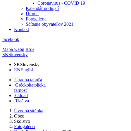
Coronavirus - COVID 19
Kalendár podujatí
Úmrtia
Fotogaléria
Sčítanie obyvateľov 2021
Kontakt
facebook
Mapa webu
RSS
SK
Slovensky
SK
Slovensky
EN
English
Úradná tabuľa
Gréckokatolícka
farnosť
Odpad
Tlačivá
Úvodná stránka
Obec
Školstvo
Fotogaléria