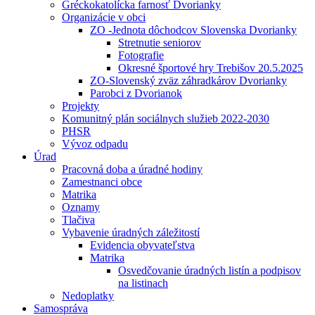
Gréckokatolícka farnosť Dvorianky
Organizácie v obci
ZO -Jednota dôchodcov Slovenska Dvorianky
Stretnutie seniorov
Fotografie
Okresné športové hry Trebišov 20.5.2025
ZO-Slovenský zväz záhradkárov Dvorianky
Parobci z Dvorianok
Projekty
Komunitný plán sociálnych služieb 2022-2030
PHSR
Vývoz odpadu
Úrad
Pracovná doba a úradné hodiny
Zamestnanci obce
Matrika
Oznamy
Tlačiva
Vybavenie úradných záležitostí
Evidencia obyvateľstva
Matrika
Osvedčovanie úradných listín a podpisov
na listinach
Nedoplatky
Samospráva