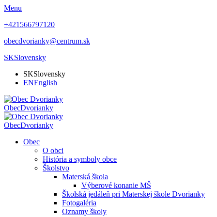
Menu
+421566797120
obecdvorianky@centrum.sk
SK
Slovensky
SK
Slovensky
EN
English
Obec
Dvorianky
Obec
Dvorianky
Obec
O obci
História a symboly obce
Školstvo
Materská škola
Výberové konanie MŠ
Školská jedáleň pri Materskej škole Dvorianky
Fotogaléria
Oznamy školy