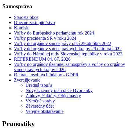
Samospráva
Starosta obce
Obecné zastupiteľstvo
Komisie
Voľby do Európskeho parlamentu rok 2024
Voľby prezidenta SR v roku 2024
Voľby do orgánov samosprávy obcí 29.októbra 2022
Voľby do orgánov samosprávnych krajov 29.októbra 2022
Voľby do Národnej rady Slovenskej republiky v roku 2023
REFERENDUM 04. 07. 2026
Voľby do orgánov územnej samosprávy a voľby do orgánov
samosprávnych krajov 2026
Ochrana osobných údajov - GDPR
Zverejňovanie
Úradná tabuľa
Nový Územný plán obce Dvorianky
Zmluvy, Faktúry, Objednávky
Výročné správy
Záverečný účet
Verejné obstarávanie
Pranostiky