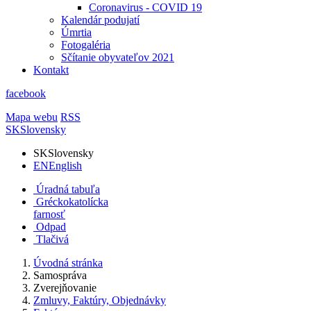
Coronavirus - COVID 19
Kalendár podujatí
Úmrtia
Fotogaléria
Sčítanie obyvateľov 2021
Kontakt
facebook
Mapa webu
RSS
SK
Slovensky
SK
Slovensky
EN
English
Úradná tabuľa
Gréckokatolícka
farnosť
Odpad
Tlačivá
Úvodná stránka
Samospráva
Zverejňovanie
Zmluvy, Faktúry, Objednávky