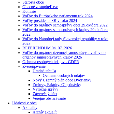
Starosta obce
Obecné zastupiteľstvo
Komisie
Voľby do Európskeho parlamentu rok 2024
Voľby prezidenta SR v roku 2024
Voľby do orgánov samosprávy obcí 29.októbra 2022
Voľby do orgánov samosprávnych krajov 29.októbra
2022
Voľby do Národnej rady Slovenskej republiky v roku
2023
REFERENDUM 04. 07. 2026
Voľby do orgánov územnej samosprávy a voľby do
orgánov samosprávnych krajov 2026
Ochrana osobných údajov - GDPR
Zverejňovanie
Úradná tabuľa
Ochrana osobných údajov
Nový Územný plán obce Dvorianky
Zmluvy, Faktúry, Objednávky
Výročné správy
Záverečný účet
Verejné obstarávanie
Udalosti v obci
Aktuality
Archív aktualít