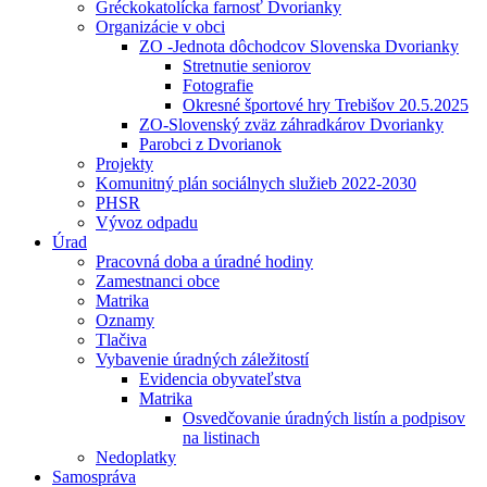
Gréckokatolícka farnosť Dvorianky
Organizácie v obci
ZO -Jednota dôchodcov Slovenska Dvorianky
Stretnutie seniorov
Fotografie
Okresné športové hry Trebišov 20.5.2025
ZO-Slovenský zväz záhradkárov Dvorianky
Parobci z Dvorianok
Projekty
Komunitný plán sociálnych služieb 2022-2030
PHSR
Vývoz odpadu
Úrad
Pracovná doba a úradné hodiny
Zamestnanci obce
Matrika
Oznamy
Tlačiva
Vybavenie úradných záležitostí
Evidencia obyvateľstva
Matrika
Osvedčovanie úradných listín a podpisov
na listinach
Nedoplatky
Samospráva