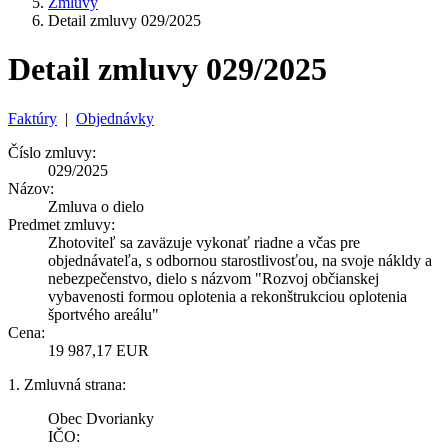
Zmluvy
Detail zmluvy 029/2025
Detail zmluvy 029/2025
Faktúry
|
Objednávky
Číslo zmluvy:
029/2025
Názov:
Zmluva o dielo
Predmet zmluvy:
Zhotoviteľ sa zaväzuje vykonať riadne a včas pre
objednávateľa, s odbornou starostlivosťou, na svoje nákldy a
nebezpečenstvo, dielo s názvom "Rozvoj občianskej
vybavenosti formou oplotenia a rekonštrukciou oplotenia
športvého areálu"
Cena:
19 987,17 EUR
1. Zmluvná strana:
Obec Dvorianky
IČO: