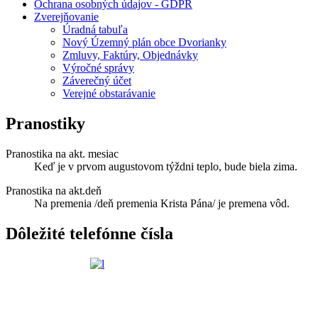
Ochrana osobných údajov - GDPR
Zverejňovanie
Úradná tabuľa
Nový Územný plán obce Dvorianky
Zmluvy, Faktúry, Objednávky
Výročné správy
Záverečný účet
Verejné obstarávanie
Pranostiky
Pranostika na akt. mesiac
Keď je v prvom augustovom týždni teplo, bude biela zima.
Pranostika na akt.deň
Na premenia /deň premenia Krista Pána/ je premena vôd.
Dôležité telefónne čísla