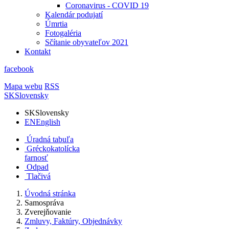
Coronavirus - COVID 19
Kalendár podujatí
Úmrtia
Fotogaléria
Sčítanie obyvateľov 2021
Kontakt
facebook
Mapa webu
RSS
SK
Slovensky
SK
Slovensky
EN
English
Úradná tabuľa
Gréckokatolícka
farnosť
Odpad
Tlačivá
Úvodná stránka
Samospráva
Zverejňovanie
Zmluvy, Faktúry, Objednávky