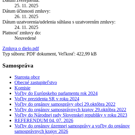
Dátum zverejnenia:
25. 11. 2025
Dátum účinnosti zmluvy:
26. 11. 2025
Dátum uzatvorenia/udelenia súhlasu s uzatvorením zmluvy:
24. 11. 2025
Platnosť zmluvy do:
Neuvedené
Zmluva o dielo.pdf
Typ súboru: PDF dokument, Veľkosť: 422,99 kB
Samospráva
Starosta obce
Obecné zastupiteľstvo
Komisie
Voľby do Európskeho parlamentu rok 2024
Voľby prezidenta SR v roku 2024
Voľby do orgánov samosprávy obcí 29.októbra 2022
Voľby do orgánov samosprávnych krajov 29.októbra 2022
Voľby do Národnej rady Slovenskej republiky v roku 2023
REFERENDUM 04. 07. 2026
Voľby do orgánov územnej samosprávy a voľby do orgánov
samosprávnych krajov 2026