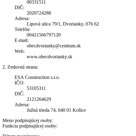
00331511
DIČ:
2020724288
Adresa:
Lipová ulica 79/1, Dvorianky, 076 62
Telefón:
00421566797120
E-mail:
obecdvorianky@centrum.sk
Web:
www.obecdvorianky.sk
2. Zmluvná strana:
ESA Construction s.r.o.
IČO:
53105311
DIČ:
2121264629
Adresa:
Južná trieda 74, 040 01 Košice
Meno podpisujúcej osoby:
Funkcia podpisujúcej osoby: