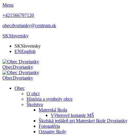
Menu
+421566797120
obecdvorianky@centrum.sk
SK
Slovensky
SK
Slovensky
EN
English
Obec
Dvorianky
Obec
Dvorianky
Obec
O obci
História a symboly obce
Školstvo
Materská škola
Výberové konanie MŠ
Školská jedáleň pri Materskej škole Dvorianky
Fotogaléria
Oznamy školy