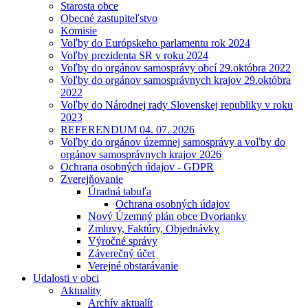
Starosta obce
Obecné zastupiteľstvo
Komisie
Voľby do Európskeho parlamentu rok 2024
Voľby prezidenta SR v roku 2024
Voľby do orgánov samosprávy obcí 29.októbra 2022
Voľby do orgánov samosprávnych krajov 29.októbra
2022
Voľby do Národnej rady Slovenskej republiky v roku
2023
REFERENDUM 04. 07. 2026
Voľby do orgánov územnej samosprávy a voľby do
orgánov samosprávnych krajov 2026
Ochrana osobných údajov - GDPR
Zverejňovanie
Úradná tabuľa
Ochrana osobných údajov
Nový Územný plán obce Dvorianky
Zmluvy, Faktúry, Objednávky
Výročné správy
Záverečný účet
Verejné obstarávanie
Udalosti v obci
Aktuality
Archív aktualít