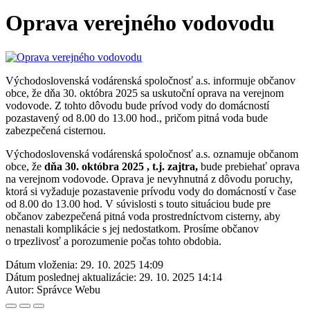
Oprava verejného vodovodu
Východoslovenská vodárenská spoločnosť a.s. informuje občanov
obce, že dňa 30. októbra 2025 sa uskutoční oprava na verejnom
vodovode. Z tohto dôvodu bude prívod vody do domácností
pozastavený od 8.00 do 13.00 hod., pričom pitná voda bude
zabezpečená cisternou.
Východoslovenská vodárenská spoločnosť a.s. oznamuje občanom
obce, že
dňa 30. októbra 2025 , t.j. zajtra,
bude prebiehať oprava
na verejnom vodovode. Oprava je nevyhnutná z dôvodu poruchy,
ktorá si vyžaduje pozastavenie prívodu vody do domácností v čase
od 8.00 do 13.00 hod. V súvislosti s touto situáciou bude pre
občanov zabezpečená pitná voda prostredníctvom cisterny, aby
nenastali komplikácie s jej nedostatkom. Prosíme občanov
o trpezlivosť a porozumenie počas tohto obdobia.
Dátum vloženia:
29. 10. 2025 14:09
Dátum poslednej aktualizácie:
29. 10. 2025 14:14
Autor:
Správce Webu