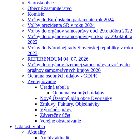
Starosta obce
Obecné zastupiteľstvo
Komisie
Voľby do Európskeho parlamentu rok 2024
Voľby prezidenta SR v roku 2024
Voľby do orgánov samosprávy obcí 29.októbra 2022
Voľby do orgánov samosprávnych krajov 29.októbra
2022
Voľby do Národnej rady Slovenskej republiky v roku
2023
REFERENDUM 04. 07. 2026
Voľby do orgánov územnej samosprávy a voľby do
orgánov samosprávnych krajov 2026
Ochrana osobných údajov - GDPR
Zverejňovanie
Úradná tabuľa
Ochrana osobných údajov
Nový Územný plán obce Dvorianky
Zmluvy, Faktúry, Objednávky
Výročné správy
Záverečný účet
Verejné obstarávanie
Udalosti v obci
Aktuality
Archív aktualít