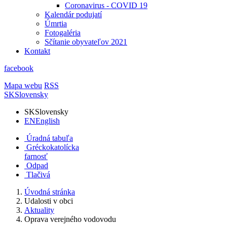
Coronavirus - COVID 19
Kalendár podujatí
Úmrtia
Fotogaléria
Sčítanie obyvateľov 2021
Kontakt
facebook
Mapa webu
RSS
SK
Slovensky
SK
Slovensky
EN
English
Úradná tabuľa
Gréckokatolícka
farnosť
Odpad
Tlačivá
Úvodná stránka
Udalosti v obci
Aktuality
Oprava verejného vodovodu