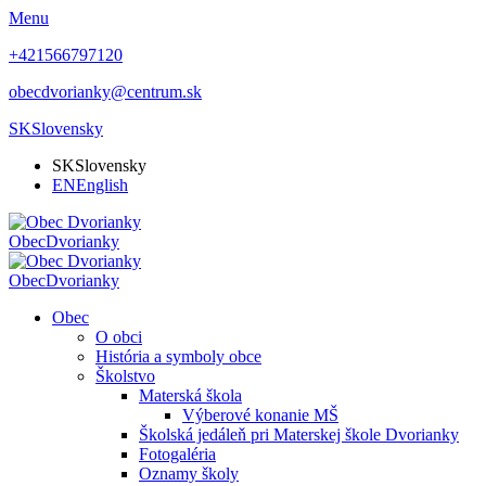
Menu
+421566797120
obecdvorianky@centrum.sk
SK
Slovensky
SK
Slovensky
EN
English
Obec
Dvorianky
Obec
Dvorianky
Obec
O obci
História a symboly obce
Školstvo
Materská škola
Výberové konanie MŠ
Školská jedáleň pri Materskej škole Dvorianky
Fotogaléria
Oznamy školy