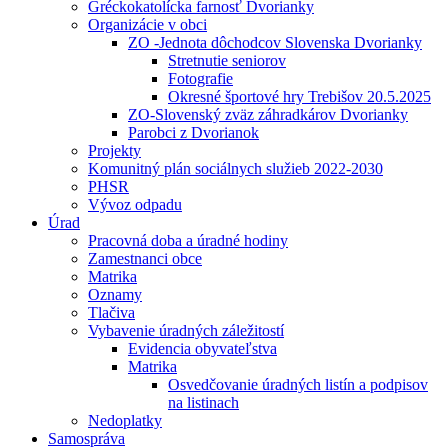
Gréckokatolícka farnosť Dvorianky
Organizácie v obci
ZO -Jednota dôchodcov Slovenska Dvorianky
Stretnutie seniorov
Fotografie
Okresné športové hry Trebišov 20.5.2025
ZO-Slovenský zväz záhradkárov Dvorianky
Parobci z Dvorianok
Projekty
Komunitný plán sociálnych služieb 2022-2030
PHSR
Vývoz odpadu
Úrad
Pracovná doba a úradné hodiny
Zamestnanci obce
Matrika
Oznamy
Tlačiva
Vybavenie úradných záležitostí
Evidencia obyvateľstva
Matrika
Osvedčovanie úradných listín a podpisov
na listinach
Nedoplatky
Samospráva