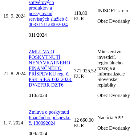
softvérových
produktov a
INISOFT s. r. o.
118,80
poskytovaní
19. 9. 2024
EUR
servisných služieb č.
Obec Dvorianky
00331511/000/2024
011/2024
ZMLUVA O
Ministerstvo
POSKYTNUTÍ
investícií,
NENÁVRATNÉHO
regionálneho
FINANČNÉHO
rozvoja a
771 925,52
21. 8. 2024
PRÍSPEVKU reg. č.
informatizácie
EUR
PSK-SIEA-002-2023-
Slovenskej
DV-EFRR DZT6
replubiky
010/2024
Obec Dvorianky
Zmluva o poskytnutí
finančného príspevku
Nadácia SPP
12 660,00
1. 7. 2024
č. 130092024
EUR
Obec Dvorianky
009/2024