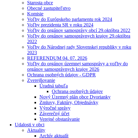
Starosta obce
Obecné zastupiteľstvo
Komisie
Voľby do Európskeho parlamentu rok 2024
Voľby prezidenta SR v roku 2024
Voľby do orgánov samosprávy obcí 29.októbra 2022
Voľby do orgánov samosprávnych krajov 29.októbra
2022
Voľby do Národnej rady Slovenskej republiky v roku
2023
REFERENDUM 04. 07. 2026
Voľby do orgánov územnej samosprávy a voľby do
orgánov samosprávnych krajov 2026
Ochrana osobných údajov - GDPR
Zverejňovanie
Úradná tabuľa
Ochrana osobných údajov
Nový Územný plán obce Dvorianky
Zmluvy, Faktúry, Objednávky
Výročné správy
Záverečný účet
Verejné obstarávanie
Udalosti v obci
Aktuality
Archív aktualít