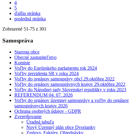
4
5
ďalšia stránka
posledná stránka
Zobrazené
51
-
75
z 301
Samospráva
Starosta obce
Obecné zastupiteľstvo
Komisie
Voľby do Európskeho parlamentu rok 2024
Voľby prezidenta SR v roku 2024
Voľby do orgánov samosprávy obcí 29.októbra 2022
Voľby do orgánov samosprávnych krajov 29.októbra 2022
Voľby do Národnej rady Slovenskej republiky v roku 2023
REFERENDUM 04. 07. 2026
Voľby do orgánov územnej samosprávy a voľby do orgánov
samosprávnych krajov 2026
Ochrana osobných údajov - GDPR
Zverejňovanie
Úradná tabuľa
Nový Územný plán obce Dvorianky
Zmluvy, Faktúry, Objednávky