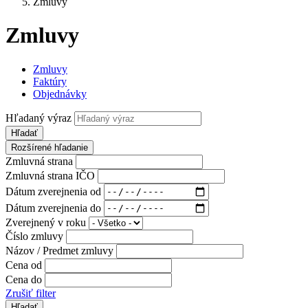
Zmluvy
Zmluvy
Zmluvy
Faktúry
Objednávky
Hľadaný výraz
Hľadať
Rozšírené hľadanie
Zmluvná strana
Zmluvná strana IČO
Dátum zverejnenia od
Dátum zverejnenia do
Zverejnený v roku
Číslo zmluvy
Názov / Predmet zmluvy
Cena od
Cena do
Zrušiť filter