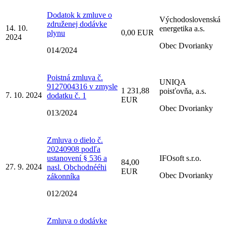
Dodatok k zmluve o
Východoslovenská
združenej dodávke
14. 10.
energetika a.s.
0,00 EUR
plynu
2024
Obec Dvorianky
014/2024
Poistná zmluva č.
UNIQA
9127004316 v zmysle
1 231,88
poisťovňa, a.s.
7. 10. 2024
dodatku č. 1
EUR
Obec Dvorianky
013/2024
Zmluva o dielo č.
20240908 podľa
ustanovení § 536 a
IFOsoft s.r.o.
84,00
27. 9. 2024
nasl. Obchodnééhi
EUR
Obec Dvorianky
zákonníka
012/2024
Zmluva o dodávke