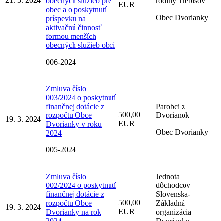
21. 3. 2024
obecných služieb pre
rodiny Trebišov
EUR
obec a o poskytnutí
Obec Dvorianky
príspevku na
aktivačnú činnosť
formou menších
obecných služieb obci
006-2024
Zmluva číslo
003/2024 o poskytnutí
finančnej dotácie z
Parobci z
500,00
rozpočtu Obce
Dvorianok
19. 3. 2024
EUR
Dvorianky v roku
Obec Dvorianky
2024
005-2024
Zmluva číslo
Jednota
002/2024 o poskytnutí
dôchodcov
finančnej dotácie z
Slovenska-
500,00
rozpočtu Obce
Základná
19. 3. 2024
EUR
Dvorianky na rok
organizácia
2024
Dvorianky