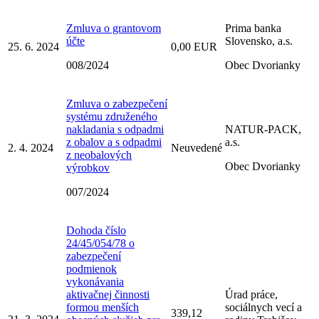
Zmluva o grantovom
Prima banka
účte
Slovensko, a.s.
25. 6. 2024
0,00 EUR
008/2024
Obec Dvorianky
Zmluva o zabezpečení
systému združeného
nakladania s odpadmi
NATUR-PACK,
z obalov a s odpadmi
a.s.
2. 4. 2024
Neuvedené
z neobalových
Obec Dvorianky
výrobkov
007/2024
Dohoda číslo
24/45/054/78 o
zabezpečení
podmienok
vykonávania
aktivačnej činnosti
Úrad práce,
formou menších
sociálnych vecí a
339,12