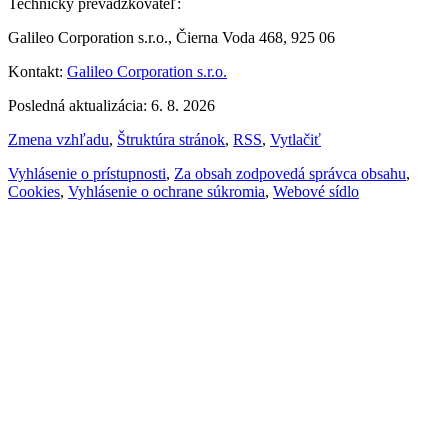
Technický prevádzkovateľ:
Galileo Corporation s.r.o., Čierna Voda 468, 925 06
Kontakt:
Galileo Corporation s.r.o.
Posledná aktualizácia: 6. 8. 2026
Zmena vzhľadu
,
Štruktúra stránok
,
RSS
,
Vytlačiť
Vyhlásenie o prístupnosti
,
Za obsah zodpovedá správca obsahu
,
Cookies
,
Vyhlásenie o ochrane súkromia
,
Webové sídlo