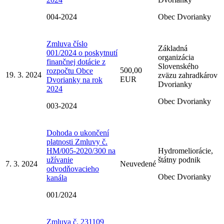
004-2024
Obec Dvorianky
Zmluva číslo
Základná
001/2024 o poskytnutí
organizácia
finančnej dotácie z
Slovenského
500,00
rozpočtu Obce
19. 3. 2024
zväzu zahradkárov
EUR
Dvorianky na rok
Dvorianky
2024
Obec Dvorianky
003-2024
Dohoda o ukončení
platnosti Zmluvy č.
HM/005-2020/300 na
Hydromeliorácie,
užívanie
štátny podnik
7. 3. 2024
Neuvedené
odvodňovacieho
Obec Dvorianky
kanála
001/2024
Zmluva č. 231109