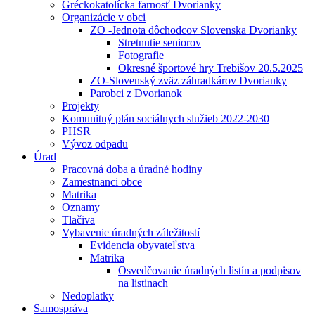
Gréckokatolícka farnosť Dvorianky
Organizácie v obci
ZO -Jednota dôchodcov Slovenska Dvorianky
Stretnutie seniorov
Fotografie
Okresné športové hry Trebišov 20.5.2025
ZO-Slovenský zväz záhradkárov Dvorianky
Parobci z Dvorianok
Projekty
Komunitný plán sociálnych služieb 2022-2030
PHSR
Vývoz odpadu
Úrad
Pracovná doba a úradné hodiny
Zamestnanci obce
Matrika
Oznamy
Tlačiva
Vybavenie úradných záležitostí
Evidencia obyvateľstva
Matrika
Osvedčovanie úradných listín a podpisov
na listinach
Nedoplatky
Samospráva