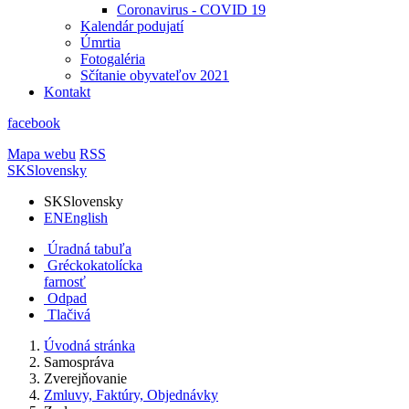
Coronavirus - COVID 19
Kalendár podujatí
Úmrtia
Fotogaléria
Sčítanie obyvateľov 2021
Kontakt
facebook
Mapa webu
RSS
SK
Slovensky
SK
Slovensky
EN
English
Úradná tabuľa
Gréckokatolícka
farnosť
Odpad
Tlačivá
Úvodná stránka
Samospráva
Zverejňovanie
Zmluvy, Faktúry, Objednávky