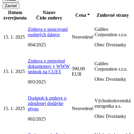
Zavrieť
Dátum
Názov
Cena *
Zmluvné strany
zverejnenia
Číslo zmluvy
Zmluva o spracovaní
Galileo
osobných údajov
Corporation s.r.o.
15. 1. 2025
Neuvedené
004/2025
Obec Dvorianky
Zmluva o prepojení
Galileo
dokumentov v WWW
590,00
Corporation s.r.o.
15. 1. 2025
stránok na CUET
EUR
Obec Dvorianky
003/2025
Dodatok k zmluve o
Východoslovenská
združenej dodávke
energetika a.s.
15. 1. 2025
Neuvedené
plynu
Obec Dvorianky
002/2025