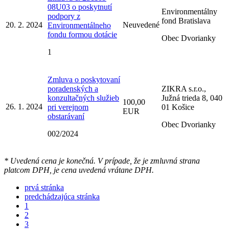
08U03 o poskytnutí
Environmentálny
podpory z
fond Bratislava
20. 2. 2024
Neuvedené
Environmentálneho
fondu formou dotácie
Obec Dvorianky
1
Zmluva o poskytovaní
poradenských a
ZIKRA s.r.o.,
konzultačných služieb
Južná trieda 8, 040
100,00
26. 1. 2024
pri verejnom
01 Košice
EUR
obstarávaní
Obec Dvorianky
002/2024
* Uvedená cena je konečná. V prípade, že je zmluvná strana
platcom DPH, je cena uvedená vrátane DPH.
prvá stránka
predchádzajúca stránka
1
2
3