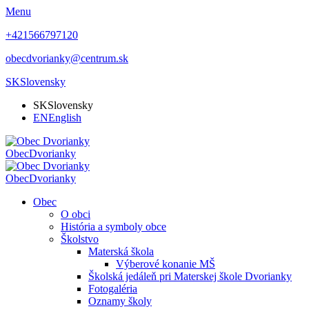
Menu
+421566797120
obecdvorianky@centrum.sk
SK
Slovensky
SK
Slovensky
EN
English
Obec
Dvorianky
Obec
Dvorianky
Obec
O obci
História a symboly obce
Školstvo
Materská škola
Výberové konanie MŠ
Školská jedáleň pri Materskej škole Dvorianky
Fotogaléria
Oznamy školy